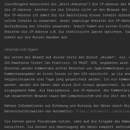
(nachfolgend bezeichnet als „Dritt-Anbieter“) die IP-Adresse der 
die IP-Adresse, könnten sie die Inhalte nicht an den Browser des 
Die IP-Adresse ist damit für die Darstellung dieser Inhalte erford
solche Inhalte zu verwenden, deren jeweilige Anbieter die IP-Adre
Auslieferung der Inhalte verwenden. Jedoch haben wir keinen Einflu
Anbieter die IP-Adresse z.B. für statistische Zwecke speichern. So
klären wir die Nutzer darüber auf.
Akismet Anti-Spam
Wir setzen bei Bedarf auf dieser Seite den Dienst „Akismet“, ein, 
132 Hawthorne Street San Francisco, CA 94107, USA, angeboten wird.
Dienstes werden Kommentare echter Menschen von Spam-Kommentaren un
Kommentarangaben an einen Server in den USA verschickt, wo sie an
Vergleichszwecke vier Tage lang gespeichert werden. Ist ein Kommen
worden, werden die Daten über diese Zeit hinaus gespeichert. Zu d
eingegebene Name, die Emailadresse, die IP-Adresse, der Kommentari
zum verwendeten Browser sowie dem Computersystem und die Zeit des 
Nähere Informationen zur Erhebung und Nutzung der Daten durch Aki
Datenschutzhinweisen von Automattic:
https://automattic.com/priva
Sie können gerne Pseudonyme nutzen, oder auf die Eingabe des Name
verzichten. Sie können die Übertragung der Daten komplett verhind