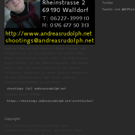
Twitter
Tweets von @ASPho
Andreas Rudolph gibt mehrere Blogs heraus, und
fotografiert in verschiedenen Bereichen (Mode,
Reise, Architektur, Still-Life). Ein Schwerpunkt
liegt hierbei auf der Modefotografie. Auf dieser
Seite zeige ich einen Ausschnitt aus meinem
Portfolio. Besuchen Sie meine anderen Webseiten
um mehr Informationen über meine anderen
Arbeitsschwerpunkte zu erhalten.
shootings (at) andreasrudolph.net
Telefon 06227 399910
https://shootings.andreasrudolph.net/rechtliches/
Copyright
Alle Inhalte auf dieser Website sind
urheberrechtlich geschützt, und dürfen nicht