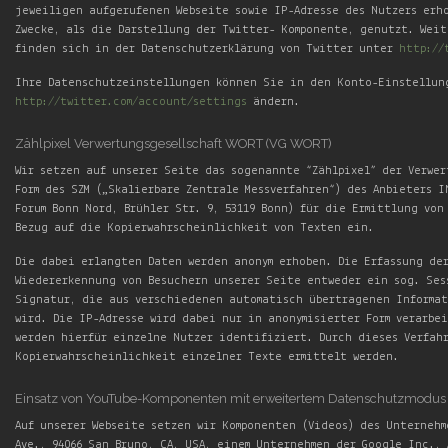
jeweiligen aufgerufenen Webseite sowie IP-Adresse des Nutzers erh
Zwecke, als die Darstellung der Twitter- Komponente, genutzt. Wei
finden sich in der Datenschutzerklärung von Twitter unter
http://
Ihre Datenschutzeinstellungen können Sie in den Konto-Einstellun
http://twitter.com/account/settings
ändern.
Zählpixel Verwertungsgesellschaft WORT (VG WORT)
Wir setzen auf unserer Seite das sogenannte “Zählpixel” der Verwer
Form des SZM („Skalierbare Zentrale Messverfahren“) des Anbieters I
Forum Bonn Nord, Brühler Str. 9, 53119 Bonn) für die Ermittlung vo
Bezug auf die Kopierwahrscheinlichkeit von Texten ein.
Die dabei erlangten Daten werden anonym erhoben. Die Erfassung der
Wiedererkennung von Besuchern unserer Seite entweder ein sog. Ses
Signatur, die aus verschiedenen automatisch übertragenen Informat
wird. Die IP-Adresse wird dabei nur in anonymisierter Form verarbe
werden hierfür einzelne Nutzer identifiziert. Durch dieses Verfah
Kopierwahrscheinlichkeit einzelner Texte ermittelt werden.
Einsatz von YouTube-Komponenten mit erweitertem Datenschutzmodus
Auf unserer Webseite setzen wir Komponenten (Videos) des Unternehm
Ave., 94066 San Bruno, CA, USA, einem Unternehmen der Google Inc., 