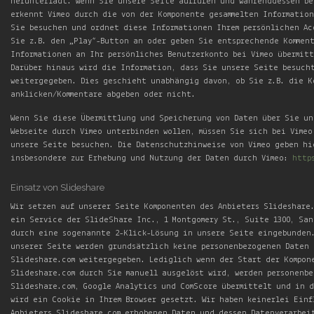
herunterlädt. Wenn Sie unsere Seite aufrufen und währenddessen be
erkennt Vimeo durch die von der Komponente gesammelten Informatio
Sie besuchen und ordnet diese Informationen Ihrem persönlichen Ac
Sie z.B. den „Play“-Button an oder geben Sie entsprechende Kommen
Informationen an Ihr persönliches Benutzerkonto bei Vimeo übermit
Darüber hinaus wird die Information, dass Sie unsere Seite besuch
weitergegeben. Dies geschieht unabhängig davon, ob Sie z.B. die K
anklicken/Kommentare abgeben oder nicht.
Wenn Sie diese Übermittlung und Speicherung von Daten über Sie un
Webseite durch Vimeo unterbinden wollen, müssen Sie sich bei Vimeo
unsere Seite besuchen. Die Datenschutzhinweise von Vimeo geben hi
insbesondere zur Erhebung und Nutzung der Daten durch Vimeo:
http
Einsatz von Slideshare
Wir setzen auf unserer Seite Komponenten des Anbieters Slideshare.
ein Service der SlideShare Inc., 1 Montgomery St., Suite 1300, San
durch eine sogenannte 2-Klick-Lösung in unsere Seite eingebunden
unserer Seite werden grundsätzlich keine personenbezogenen Daten 
Slideshare.com weitergegeben. Lediglich wenn der Start der Kompon
Slideshare.com durch Sie manuell ausgelöst wird, werden personenb
Slideshare.com, Google Analytics und ComScore übermittelt und in 
wird ein Cookie in Ihrem Browser gesetzt. Wir haben keinerlei Einf
Anbieters Slideshare.com erhobenen Daten und dessen Datenverarbei