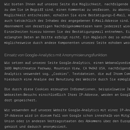
Wir bieten Ihnen auf unserer Seite die Möglichkeit, nachfolgende 
zu dem Sie im Begriff sind, einen Kommentar zu verfassen, zu abonn
Möglichkeit entscheiden, erhalten Sie eine Bestätigungs-E-Mail, m
auch tatsächlich der Inhaber der angegebenen E-Mail-Adresse sind.
Abonnement von derartigen Nachfolgekommentaren kann jederzeit wie
Einzelheiten hierzu können Sie der Bestätigungsmail entnehmen. Ei
erlangten Daten an Dritte erfolgt nicht. Ein Abgleich der so erho
möglicherweise durch andere Komponenten unserer Seite erhoben wer
Einsatz von Google-Analytics mit Anonymisierungsfunktion
Wir setzen auf unserer Seite Google-Analytics, einen Webanalysedie
1600 Amphitheatre Parkway, Mountain View, CA 94043 USA, nachfolgen
Analytics verwendet sog. „Cookies“, Textdateien, die auf Ihrem Co
hierdurch eine Analyse der Benutzung der Website durch Sie ermögl
Die durch diese Cookies erzeugten Informationen, beispielsweise Z
Webseiten-Besuchs einschließlich Ihrer IP-Adresse, werden an Goog
dort gespeichert.
Wir verwenden auf unserer Website Google-Analytics mit einer IP-An
IP-Adresse wird in diesem Fall von Google schon innerhalb von Mit
Union oder in anderen Vertragsstaaten des Abkommens über den Euro
gekürzt und dadurch anonymisiert.