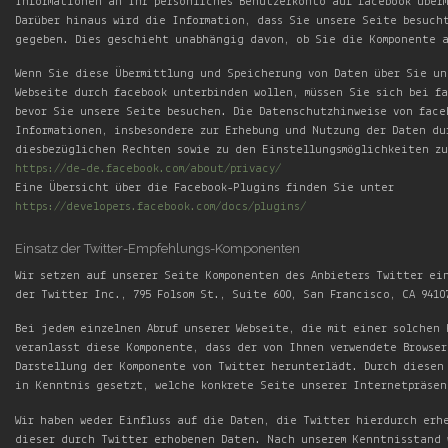
Informationen an Ihr persönliches Benutzerkonto auf facebook über
Darüber hinaus wird die Information, dass Sie unsere Seite besuch
gegeben. Dies geschieht unabhängig davon, ob Sie die Komponente 
Wenn Sie diese Übermittlung und Speicherung von Daten über Sie un
Webseite durch facebook unterbinden wollen, müssen Sie sich bei f
bevor Sie unsere Seite besuchen. Die Datenschutzhinweise von face
Informationen, insbesondere zur Erhebung und Nutzung der Daten du
diesbezüglichen Rechten sowie zu den Einstellungsmöglichkeiten zu
https://de-de.facebook.com/about/privacy/
Eine Übersicht über die Facebook-Plugins finden Sie unter
https://developers.facebook.com/docs/plugins/
Einsatz der Twitter-Empfehlungs-Komponenten
Wir setzen auf unserer Seite Komponenten des Anbieters Twitter ei
der Twitter Inc., 795 Folsom St., Suite 600, San Francisco, CA 9410
Bei jedem einzelnen Abruf unserer Webseite, die mit einer solchen
veranlasst diese Komponente, dass der von Ihnen verwendete Browse
Darstellung der Komponente von Twitter herunterlädt. Durch diesen
in Kenntnis gesetzt, welche konkrete Seite unserer Internetpräsen
Wir haben weder Einfluss auf die Daten, die Twitter hierdurch erh
dieser durch Twitter erhobenen Daten. Nach unserem Kenntnisstand 