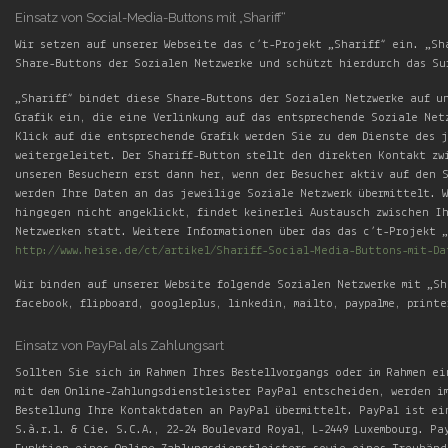
Einsatz von Social-Media-Buttons mit „Shariff“
Wir setzen auf unserer Webseite das c’t-Projekt „Shariff“ ein. „Sh
Share-Buttons der Sozialen Netzwerke und schützt hierdurch das Su
„Shariff“ bindet diese Share-Buttons der Sozialen Netzwerke auf u
Grafik ein, die eine Verlinkung auf das entsprechende Soziale Net
Klick auf die entsprechende Grafik werden Sie zu dem Dienste des 
weitergeleitet. Der Shariff-Button stellt den direkten Kontakt zw
unseren Besuchern erst dann her, wenn der Besucher aktiv auf den 
werden Ihre Daten an das jeweilige Soziale Netzwerk übermittelt. 
hingegen nicht angeklickt, findet keinerlei Austausch zwischen I
Netzwerken statt. Weitere Informationen über das das c’t-Projekt 
http://www.heise.de/ct/artikel/Shariff-Social-Media-Buttons-mit-Da
Wir binden auf unserer Website folgende Sozialen Netzwerke mit „Sh
facebook, flipboard, googleplus, linkedin, mailto, paypalme, printe
Einsatz von PayPal als Zahlungsart
Sollten Sie sich im Rahmen Ihres Bestellvorgangs oder im Rahmen ei
mit dem Online-Zahlungsdienstleister PayPal entscheiden, werden i
Bestellung Ihre Kontaktdaten an PayPal übermittelt. PayPal ist ei
S.à.r.l. & Cie. S.C.A., 22-24 Boulevard Royal, L-2449 Luxembourg. Pa