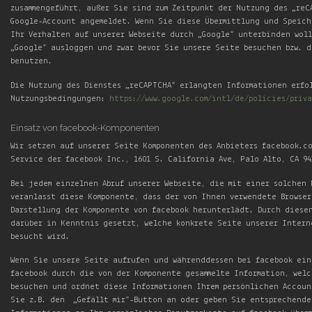
zusammengeführt, außer Sie sind zum Zeitpunkt der Nutzung des „reC
Google-Account angemeldet. Wenn Sie diese Übermittlung und Speich
Ihr Verhalten auf unserer Webseite durch „Google“ unterbinden woll
„Google“ ausloggen und zwar bevor Sie unsere Seite besuchen bzw. d
benutzen.
Die Nutzung des Dienstes „reCAPTCHA“ erlangten Informationen erfo
Nutzungsbedingungen:
https://www.google.com/intl/de/policies/priva
Einsatz von facebook-Komponenten
Wir setzen auf unserer Seite Komponenten des Anbieters facebook.c
Service der facebook Inc., 1601 S. California Ave, Palo Alto, CA 94
Bei jedem einzelnen Abruf unserer Webseite, die mit einer solchen
veranlasst diese Komponente, dass der von Ihnen verwendete Browse
Darstellung der Komponente von facebook herunterlädt. Durch diese
darüber in Kenntnis gesetzt, welche konkrete Seite unserer Intern
besucht wird.
Wenn Sie unsere Seite aufrufen und währenddessen bei facebook ein
facebook durch die von der Komponente gesammelte Information, wel
besuchen und ordnet diese Informationen Ihrem persönlichen Accoun
Sie z.B. den „Gefällt mir“-Button an oder geben Sie entsprechende