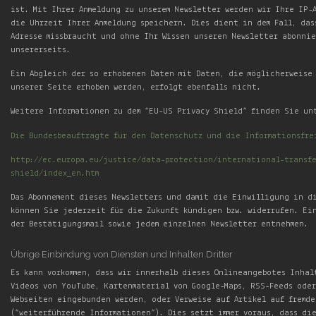
ist. Mit Ihrer Anmeldung zu unserem Newsletter werden wir Ihre IP-
die Uhrzeit Ihrer Anmeldung speichern. Dies dient in dem Fall, das
Adresse missbraucht und ohne Ihr Wissen unseren Newsletter abonnie
unsererseits.
Ein Abgleich der so erhobenen Daten mit Daten, die möglicherweise
unserer Seite erhoben werden, erfolgt ebenfalls nicht.
Weitere Informationen zu dem “EU-US Privacy Shield” finden Sie un
Die Bundesbeauftragte für den Datenschutz und die Informationsfre
http://ec.europa.eu/justice/data-protection/international-transfe
shield/index_en.htm
Das Abonnement dieses Newsletters und damit die Einwilligung in d
können Sie jederzeit für die Zukunft kündigen bzw. widerrufen. Ei
der Bestätigungsmail sowie jedem einzelnen Newsletter entnehmen.
Übrige Einbindung von Diensten und Inhalten Dritter
Es kann vorkommen, dass wir innerhalb dieses Onlineangebotes Inhal
Videos von YouTube, Kartenmaterial von Google-Maps, RSS-Feeds ode
Webseiten eingebunden werden, oder Verweise auf Artikel auf fremde
(“weiterführende Informationen”). Dies setzt immer voraus, dass di