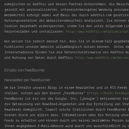
ermöglichen es AddThis und dessen Partner-Unternehmen, die Besuch
gezielt mit personalisierter, interessenbezogener Werbung anzuspr
Werbemittel erfolgt dabei auf Basis des durch addthis.com gesetzte
Nutzungsverhalten des Webseitensbesuchers analysiert. Sie können 
Cookies dauerhaft widersprechen, indem Sie den unter folgendem Li
herunterladen und installieren:
http://www.addthis.com/privacy/op
Wir weisen Sie jedoch darauf hin, dass Sie in diesem Fall gegeben
Funktionen unserer Website vollumfänglich nutzen können. Unter d
Internetadresse finden Sie die Datenschutzhinweise von AddThis mi
und Nutzung von Daten durch AddThis:
http://www.addthis.com/privac
Einsatz von Feedburner
Newsletter per Feedburner
Um die Inhalte unseres Blogs in einem Newsletter und in RSS-Feeds
stellen, nutzen wir den Dienst „FeedBurner“ (
https://feeds.feedbur
FeedBurner ist ein von der Google, Inc. („Google“) betriebener Ser
die Optimierung von Newsfeed-Angeboten und die Erstellung von Sta
Newsfeeds ermöglicht. Soweit solche Statistiken durch FeedBurner 
dienen diese uns allein dazu, Informationen über die Nutzung unse
Feeds zu erhalten und können durch uns keiner bestimmten Person z
Ihnen angegebene E-Mail-Adresse wird durch uns ausschließlich zu d