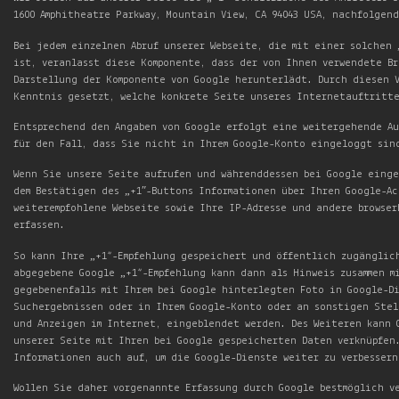
1600 Amphitheatre Parkway, Mountain View, CA 94043 USA, nachfolgen
Bei jedem einzelnen Abruf unserer Webseite, die mit einer solchen
ist, veranlasst diese Komponente, dass der von Ihnen verwendete B
Darstellung der Komponente von Google herunterlädt. Durch diesen 
Kenntnis gesetzt, welche konkrete Seite unseres Internetauftritte
Entsprechend den Angaben von Google erfolgt eine weitergehende Au
für den Fall, dass Sie nicht in Ihrem Google-Konto eingeloggt sin
Wenn Sie unsere Seite aufrufen und währenddessen bei Google einge
dem Bestätigen des „+1″-Buttons Informationen über Ihren Google-A
weiterempfohlene Webseite sowie Ihre IP-Adresse und andere browse
erfassen.
So kann Ihre „+1“-Empfehlung gespeichert und öffentlich zugänglic
abgegebene Google „+1“-Empfehlung kann dann als Hinweis zusammen m
gegebenenfalls mit Ihrem bei Google hinterlegten Foto in Google-D
Suchergebnissen oder in Ihrem Google-Konto oder an sonstigen Stel
und Anzeigen im Internet, eingeblendet werden. Des Weiteren kann 
unserer Seite mit Ihren bei Google gespeicherten Daten verknüpfen
Informationen auch auf, um die Google-Dienste weiter zu verbessern
Wollen Sie daher vorgenannte Erfassung durch Google bestmöglich v