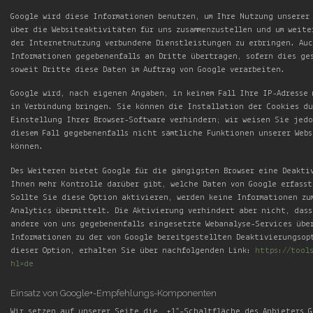
Google wird diese Informationen benutzen, um Ihre Nutzung unserer
über die Websiteaktivitäten für uns zusammenzustellen und um weite
der Internetnutzung verbundene Dienstleistungen zu erbringen. Auc
Informationen gegebenenfalls an Dritte übertragen, sofern dies ge
soweit Dritte diese Daten im Auftrag von Google verarbeiten.
Google wird, nach eigenen Angaben, in keinem Fall Ihre IP-Adresse
in Verbindung bringen. Sie können die Installation der Cookies d
Einstellung Ihrer Browser-Software verhindern; wir weisen Sie jed
diesem Fall gegebenenfalls nicht sämtliche Funktionen unserer Webs
können.
Des Weiteren bietet Google für die gängigsten Browser eine Deakti
Ihnen mehr Kontrolle darüber gibt, welche Daten von Google erfasst
Sollte Sie diese Option aktivieren, werden keine Informationen zu
Analytics übermittelt. Die Aktivierung verhindert aber nicht, das
andere von uns gegebenenfalls eingesetzte Webanalyse-Services übe
Informationen zu der von Google bereitgestellten Deaktivierungsop
dieser Option, erhalten Sie über nachfolgenden Link:
https://tool
hl=de
Einsatz von Google+-Empfehlungs-Komponenten
Wir setzen auf unserer Seite die „+1“-Schaltfläche des Anbieters G