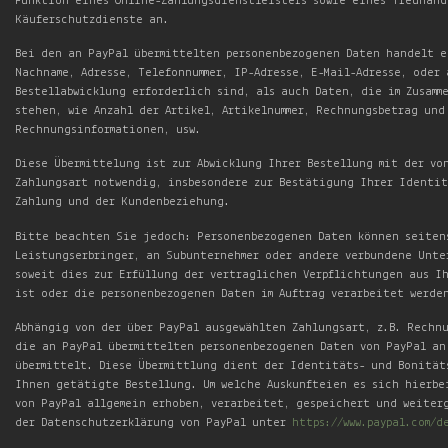
Funktion eines Online-Zahlungsdienstleisters sowie eines Treuhänd
Käuferschutzdienste an.
Bei den an PayPal übermittelten personenbezogenen Daten handelt es
Nachname, Adresse, Telefonnummer, IP-Adresse, E-Mail-Adresse, oder
Bestellabwicklung erforderlich sind, als auch Daten, die im Zusamm
stehen, wie Anzahl der Artikel, Artikelnummer, Rechnungsbetrag und
Rechnungsinformationen, usw.
Diese Übermittelung ist zur Abwicklung Ihrer Bestellung mit der vo
Zahlungsart notwendig, insbesondere zur Bestätigung Ihrer Identit
Zahlung und der Kundenbeziehung.
Bitte beachten Sie jedoch: Personenbezogenen Daten können seiten
Leistungserbringer, an Subunternehmer oder andere verbundene Unte
soweit dies zur Erfüllung der vertraglichen Verpflichtungen aus Ih
ist oder die personenbezogenen Daten im Auftrag verarbeitet werde
Abhängig von der über PayPal ausgewählten Zahlungsart, z.B. Rechn
die an PayPal übermittelten personenbezogenen Daten von PayPal an
übermittelt. Diese Übermittlung dient der Identitäts- und Bonität
Ihnen getätigte Bestellung. Um welche Auskunfteien es sich hierbe
von PayPal allgemein erhoben, verarbeitet, gespeichert und weiter
der Datenschutzerklärung von PayPal unter
https://www.paypal.com/d