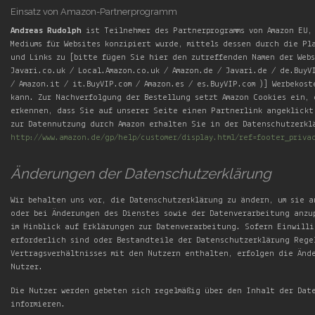
Einsatz von Amazon-Partnerprogramm
Andreas Rudolph
ist Teilnehmer des Partnerprogramms von Amazon EU,
Mediums für Websites konzipiert wurde, mittels dessen durch die Pl
und Links zu [bitte fügen Sie hier den zutreffenden Namen der Webs
Javari.co.uk / Local.Amazon.co.uk / Amazon.de / Javari.de / de.BuyVI
/ Amazon.it / it.BuyVIP.com / Amazon.es / es.BuyVIP.com )] Werbekos
kann. Zur Nachverfolgung der Bestellung setzt Amazon Cookies ein, 
erkennen, dass Sie auf unserer Seite einen Partnerlink angeklickt
zur Datennutzung durch Amazon erhalten Sie in der Datenschutzerkl
http://www.amazon.de/gp/help/customer/display.html/ref=footer_priva
Änderungen der Datenschutzerklärung
Wir behalten uns vor, die Datenschutzerklärung zu ändern, um sie 
oder bei Änderungen des Dienstes sowie der Datenverarbeitung anzu
im Hinblick auf Erklärungen zur Datenverarbeitung. Sofern Einwill
erforderlich sind oder Bestandteile der Datenschutzerklärung Rege
Vertragsverhältnisses mit den Nutzern enthalten, erfolgen die Ände
Nutzer.
Die Nutzer werden gebeten sich regelmäßig über den Inhalt der Dat
informieren.