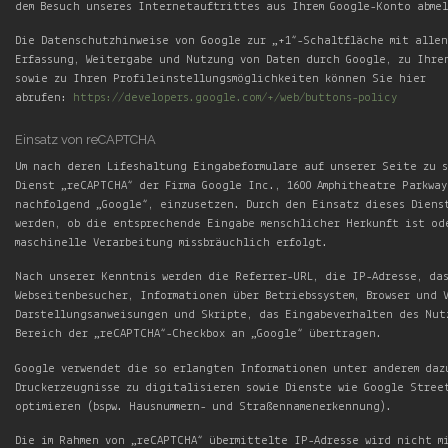
dem Besuch unseres Internetauftrittes aus Ihrem Google-Konto abme
Die Datenschutzhinweise von Google zur „+1“-Schaltfläche mit alle
Erfassung, Weitergabe und Nutzung von Daten durch Google, zu Ihre
sowie zu Ihren Profileinstellungsmöglichkeiten können Sie hier
abrufen:
https://developers.google.com/+/web/buttons-policy
Einsatz von reCAPTCHA
Um nach deren Lifeshaltung Eingabeformulare auf unserer Seite zu 
Dienst „reCAPTCHA“ der Firma Google Inc., 1600 Amphitheatre Parkway
nachfolgend „Google“, einzusetzen. Durch den Einsatz dieses Diens
werden, ob die entsprechende Eingabe menschlicher Herkunft ist od
maschinelle Verarbeitung missbräuchlich erfolgt.
Nach unserer Kenntnis werden die Referrer-URL, die IP-Adresse, da
Webseitenbesucher, Informationen über Betriebssystem, Browser und 
Darstellungsanweisungen und Skripte, das Eingabeverhalten des Nut
Bereich der „reCAPTCHA“-Checkbox an „Google“ übertragen.
Google verwendet die so erlangten Informationen unter anderem daz
Druckerzeugnisse zu digitalisieren sowie Dienste wie Google Stree
optimieren (bspw. Hausnummern- und Straßennamenerkennung).
Die im Rahmen von „reCAPTCHA“ übermittelte IP-Adresse wird nicht m