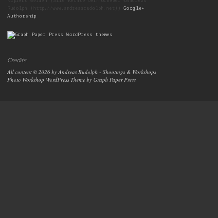
kopiert werden (alle Rechte beim Urheber ©Andreas
Rudolph (http://www.andreasrudolph.net))
Google+
Authorship
Credits
All content © 2026 by Andreas Rudolph - Shootings & Workshops
Photo Workshop WordPress Theme
by Graph Paper Press