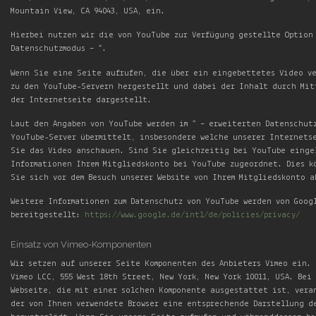
Mountain View, CA 94043, USA, ein.
Hierbei nutzen wir die von YouTube zur Verfügung gestellte Option
Datenschutzmodus – “.
Wenn Sie eine Seite aufrufen, die über ein eingebettetes Video ve
zu den YouTube-Servern hergestellt und dabei der Inhalt durch Mit
der Internetseite dargestellt.
Laut den Angaben von YouTube werden im ” – erweiterten Datenschut
YouTube-Server übermittelt, insbesondere welche unserer Internets
Sie das Video anschauen. Sind Sie gleichzeitig bei YouTube einge
Informationen Ihrem Mitgliedskonto bei YouTube zugeordnet. Dies k
Sie sich vor dem Besuch unserer Website von Ihrem Mitgliedskonto a
Weitere Informationen zum Datenschutz von YouTube werden von Goog
bereitgestellt:
https://www.google.de/intl/de/policies/privacy/
Einsatz von Vimeo-Komponenten
Wir setzen auf unserer Seite Komponenten des Anbieters Vimeo ein.
Vimeo LCC, 555 West 18th Street, New York, New York 10011, USA. Bei
Webseite, die mit einer solchen Komponente ausgestattet ist, vera
der von Ihnen verwendete Browser eine entsprechende Darstellung d