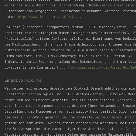
weder der volle Umfang der Datenerhebung, deren Zwecke sowie eine
Slideshare.com vorgegebene Speicherdauer bekannt. Weitere Informa
unter
http://www.slideshare.net/privacy
.
ComScore (Corporate Headquarters Reston, 11950 Democracy Drive, Sui
speichert die so erlangten Daten im Wege eines “Nutzerprofils”. E
“Nutzerprofils” seitens ComScore erfolgt zur Erbringung von bedarf
der Marktforschung. Ihnen steht ein Widerspruchsrecht gegen die A
Nutzerprofile seitens ComScore zu. Zur Ausübung diese Widerspruch
Firma comScore, Inc., 11950 Democracy Drive, Suite 600, Reston, VA 
Informationen zu Zweck und Umfang der Datenerhebung und ihrer Ver
comScore finden Sie unter
http://www.comscore.com/ger/Ueber_Uns/Da
Einsatz von AddThis
Wir setzen auf unserer Website den Bookmark-Dienst addthis.com ein
Clearspring Technologies Inc., 8000 Westpark Drive, Suite 625, McLe
einzelnen Abruf unserer Webseite, die mit einer solchen „AddThis“
veranlasst diese Komponente, dass der von Ihnen verwendete Browse
Darstellung der Komponente von addthis.com herunterlädt. Durch di
darüber in Kenntnis gesetzt, welche konkrete Seite unseres Intern
gerade besucht wird. Weiter erhält addthis.com Kenntnis über Ihre
die Browsersprache, die zuvor aufgerufene Webseite sowie das Datum
Webseitenbesuchs, um mit diesen Daten anonymisierte Nutzerprofile 