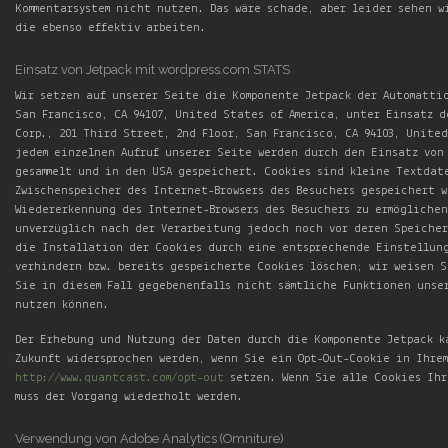
Kommentarsystem nicht nutzen. Das wäre schade, aber leider sehen w
die ebenso effektiv arbeiten.
Einsatz von Jetpack mit wordpress.com STATS
Wir setzen auf unserer Seite die Komponente Jetpack der Automatti
San Francisco, CA 94107, United States of America, unter Einsatz 
Corp., 201 Third Street, 2nd Floor, San Francisco, CA 94103, Unite
jedem einzelnen Aufruf unserer Seite werden durch den Einsatz von
gesammelt und in den USA gespeichert. Cookies sind kleine Textdat
Zwischenspeicher des Internet-Browsers des Besuchers gespeichert w
Wiedererkennung des Internet-Browsers des Besuchers zu ermöglichen
unverzüglich nach der Verarbeitung jedoch noch vor deren Speicher
die Installation der Cookies durch eine entsprechende Einstellung
verhindern bzw. bereits gespeicherte Cookies löschen; wir weisen 
Sie in diesem Fall gegebenenfalls nicht sämtliche Funktionen unser
nutzen können.
Der Erhebung und Nutzung der Daten durch die Komponente Jetpack k
Zukunft widersprochen werden, wenn Sie ein Opt-Out-Cookie in Ihrem
http://www.quantcast.com/opt-out
setzen. Wenn Sie alle Cookies Ihr
muss der Vorgang wiederholt werden.
Verwendung von Adobe Analytics (Omniture)